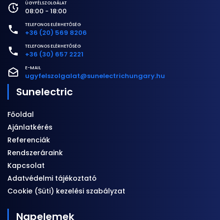
ÜGYFÉLSZOLGÁLAT
referenciákkal rendelkező napelem rendszer telepítő
08:00 - 18:00
céget válasszunk, aki a napelemes rendszerek kulcsrakész
kivitelezését végzi, de lássuk mit takar a kulcsrakész
TELEFONOS ELÉRHETŐSÉG
+36 (20) 569 8206‬
kivitelezés a napelem rendszerek esetében.
TELEFONOS ELÉRHETŐSÉG
+36 (30) 657 2221
E-MAIL
ugyfelszolgalat@sunelectrichungary.hu
Sunelectric
Főoldal
Ajánlatkérés
Referenciák
Rendszeráraink
Kapcsolat
Adatvédelmi tájékoztató
Cookie (Süti) kezelési szabályzat
Napelemek