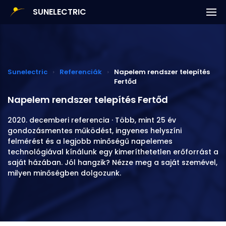
Napenergia Plusz Program előregisztráció
SUNELECTRIC
Megoldásaink
Napelemek
Sunelectric
Referenciák
Napelem rendszer telepítés
Fertőd
Referenciák
Napelem rendszer telepítés Fertőd
Ajánlatkérés
2020. decemberi
referencia · Több, mint 25 év
gondozásmentes működést, ingyenes helyszíni
Kapcsolat
felmérést és a legjobb minőségű napelemes
technológiával kínálunk egy kimeríthetetlen erőforrást a
saját házában. Jól hangzik? Nézze meg a saját szemével,
milyen minőségben dolgozunk.