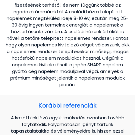
fizetésének terhétől, és nem függünk többé az
ingadozó áramáraktól. A családi házra telepített
napelemek megtérülési ideje 8-10 év, ezután még 25-
30 évig ingyen termelnek energiát a napelemek a
háztartásunk számára. A családi házunk értékét is
növeli a tetőre telepített napelemes rendszer. Fontos
hogy olyan napelemes kivitelező céget válasszunk, akik
a napelemes rendszer telepítésekor minőségi, magas
hatásfokú napelem modulokat használ. Cégünk a
napelemes kivitelezéseit a japán SHARP napelem
gyártó cég napelem moduljaival végzi, amelyek a
prémium minőséget jelentik a napelemes modulok
piacán.
Korábbi referenciák
A közöttünk lévő együttműködés azonban tovább
folytatódik. Folyamatosan igényt tartunk
tapasztalataidra és véleményeidre is, hiszen ezzel