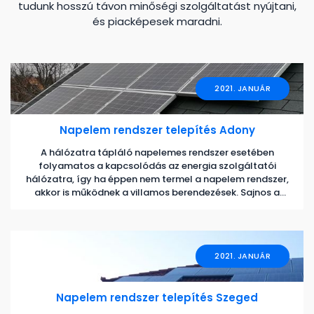
tudunk hosszú távon minőségi szolgáltatást nyújtani,
és piacképesek maradni.
2021. JANUÁR
Napelem rendszer telepítés Adony
A hálózatra tápláló napelemes rendszer esetében
folyamatos a kapcsolódás az energia szolgáltatói
hálózatra, így ha éppen nem termel a napelem rendszer,
akkor is működnek a villamos berendezések. Sajnos a
napelemes rendszer nem termel, ha az áramszolgáltató
nem tud elektromos áramot szolgáltatni, mert a
működése feltétele, hogy AC oldalról és DC oldalról is
meg kell kapnia a megfelelő feszültséget, ez biztonsági
2021. JANUÁR
okokból van így. Az akkumulátoros (szigetüzemű)
rendszer esetén az akkumulátor biztosít energiát. A
napelemes rendszerek engedélyezési kötelezettségeit a
Napelem rendszer telepítés Szeged
Villamos Energia Törvény (VET) szabályozza. Eszerint az
50kW-ot meg nem haladó, háztartási méretű kiserőművek