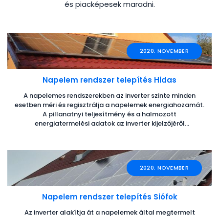
és piacképesek maradni.
függetlenül.
2020. NOVEMBER
Napelem rendszer telepítés Hidas
A napelemes rendszerekben az inverter szinte minden
esetben méri és regisztrálja a napelemek energiahozamát.
A pillanatnyi teljesítmény és a halmozott
energiatermelési adatok az inverter kijelzőjéről
leolvashatók. A napelemes rendszerek monitoringja lehet
inverterszintű vagy napelemszintű. Az inverterszintű
monitoring során a napelemes rendszer fontosabb
működési adatai jelennek meg, mint az aktuális
2020. NOVEMBER
teljesítmény, napi energiahozam, valamint a napi, havi,
éves termelés. A napelemszintű monitoring minden egyes
napelem teljesítményét képes megmutatni. Ezzel a
Napelem rendszer telepítés Siófok
rendszerfelügyelettel a hibás, árnyékolt napelem
modulok nem maradnak tovább láthatatlanul. A
Az inverter alakítja át a napelemek által megtermelt
napelemes, más néven fotovoltaikus rendszerek üzembe